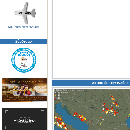
METARS Αεροδρομίων
Σύνδεσμοι
Αστραπές στην Ελλάδα