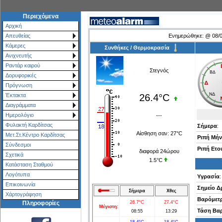
Περιεχόμενα
Αρχική
Ενημερώθηκε:
@
08/
Απευθείας
Κάμερες
Συνθήκες / Θερμοκρασία
Ανιχνευτής
Ραντάρ καιρού
Στεγνός
Δορυφορικές
Πρόγνωση
26.4°C
Έκτακτα
Διαγράμματα
Ημερολόγιο
---
Φυλακτή Καρδίτσας
Σήμερα
:
Αίσθηση σαν:
27°C
Μετ.Στ.Κέντρο Καρδίτσας
Ριπή Μή
Σύνδεσμοι
Ριπή Ετο
διαφορά 24ώρου
Σχετικά
1.5°C
Κατάσταση Σταθμού
Λογότυπα
Υγρασία
:
Επικοινωνία
Σημείο Δ
Σήμερα
Χθες
Χάρτoγράφηση
Βαρόμετ
26.7°C
27.4°C
Πληροφορίες
Μέγιστη:
Τάση Βα
08:55
13:29
18.4°C
18.4°C