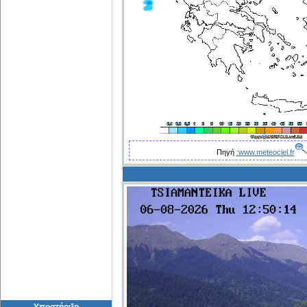
Πηγή
:www.meteociel.fr
Υποστήριξη