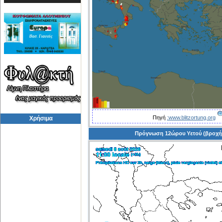
Πηγή
:www.blitzortung.org
Χρήσιμα
Πρόγνωση 12ώρου Υετού (βροχή