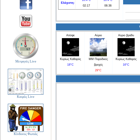
Ελάχιστη:
02:17
06:36
Απόψε
Αύριο
Αύριο βράδυ
Κυρίως Καθαρός
ΜΜ Παροδικές
Κυρίως Καθαρός
Μετρητές Live
18°C
βροχές
16°C
29°C
Καιρός Live
Κίνδυνος Φωτιάς