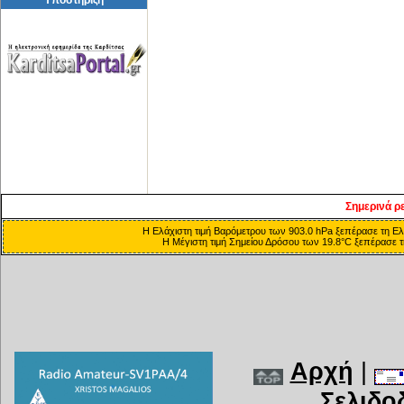
Σημερινά ρ
Η Ελάχιστη τιμή Βαρόμετρου των 903.0 hPa ξεπέρασε τη Ελά
Η Μέγιστη τιμή Σημείου Δρόσου των 19.8°C ξεπέρασε τη
Αρχή
|
Σελιδο