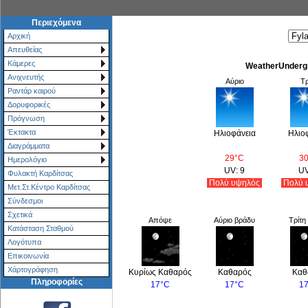
Περιεχόμενα
Αρχική
Απευθείας
Κάμερες
WeatherUndergr
Ανιχνευτής
Αύριο
Τρ
Ραντάρ καιρού
Δορυφορικές
Πρόγνωση
Έκτακτα
Ηλιοφάνεια
Ηλιο
Διαγράμματα
29°C
3
Ημερολόγιο
UV: 9
UV
Φυλακτή Καρδίτσας
Πολύ υψηλός
Πολύ 
Μετ.Στ.Κέντρο Καρδίτσας
Σύνδεσμοι
Σχετικά
Απόψε
Αύριο βράδυ
Τρίτη
Κατάσταση Σταθμού
Λογότυπα
Επικοινωνία
Χάρτoγράφηση
Κυρίως Καθαρός
Καθαρός
Καθ
Πληροφορίες
17°C
17°C
1