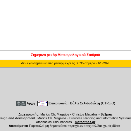
Σημερινά ρεκόρ Μετεωρολογικού Σταθμού
Δεν έχει σημειωθεί νέο ρεκόρ μέχρι τις 08:35 σήμερα - 6/8/2026
Αρχή
|
Επικοινωνία
|
Βάλτε Σελιδοδείκτη
(CTRL-D)
Διαχειριστής:
Marios Ch. Magalios - Christos Magalios -
Sv1paa
.
esign and development:
Marios Ch. Magalios - Business Planning and Information System
Athanasios Tsioukanaras -
meteothes.gr
Δικαιώματα:
Παρακαλώ μη δημοσιεύετε περιεχόμενα της σελίδας χωρίς άδεια...