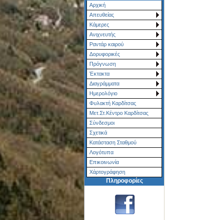
Αρχική
Απευθείας
Κάμερες
Ανιχνευτής
Ραντάρ καιρού
Δορυφορικές
Πρόγνωση
Έκτακτα
Διαγράμματα
Ημερολόγιο
Φυλακτή Καρδίτσας
Μετ.Στ.Κέντρο Καρδίτσας
Σύνδεσμοι
Σχετικά
Κατάσταση Σταθμού
Λογότυπα
Επικοινωνία
Χάρτoγράφηση
Πληροφορίες