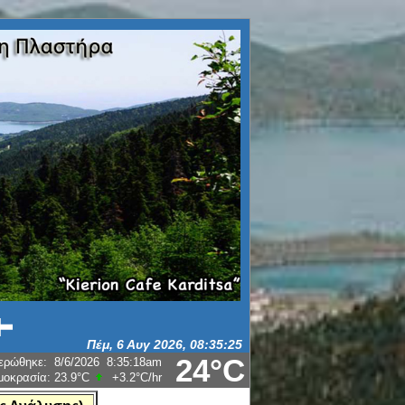
24°C
ερώθηκε
:
8/6/2026
8:35:18am
μοκρασία:
23.9°C
+3.2°C
/hr