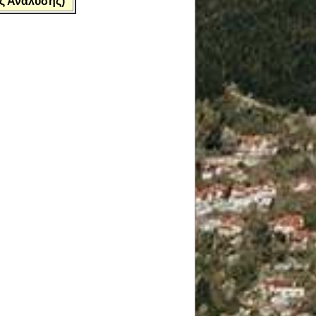
ς Ανάλυσης)