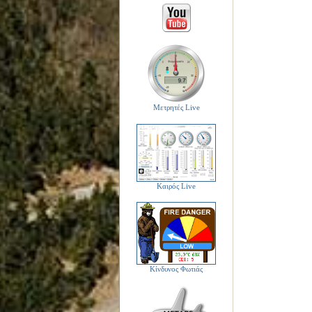
Μετρητές Live
Καιρός Live
Κίνδυνος Φωτιάς