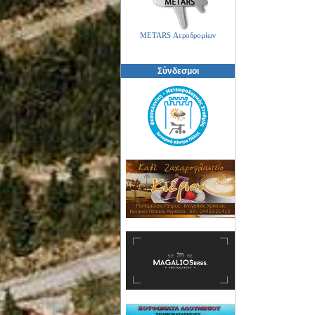
METARS Αεροδρομίων
Σύνδεσμοι