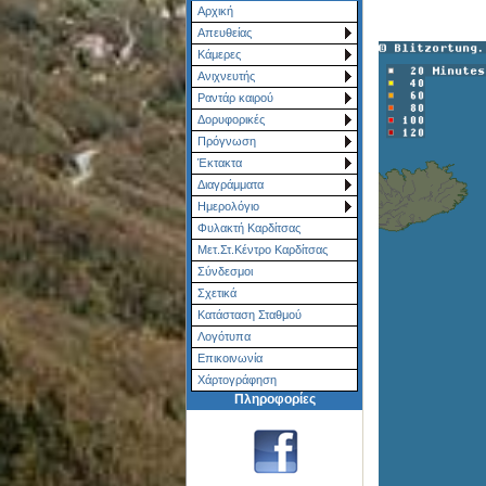
Αρχική
Απευθείας
Κάμερες
Ανιχνευτής
Ραντάρ καιρού
Δορυφορικές
Πρόγνωση
Έκτακτα
Διαγράμματα
Ημερολόγιο
Φυλακτή Καρδίτσας
Μετ.Στ.Κέντρο Καρδίτσας
Σύνδεσμοι
Σχετικά
Κατάσταση Σταθμού
Λογότυπα
Επικοινωνία
Χάρτoγράφηση
Πληροφορίες