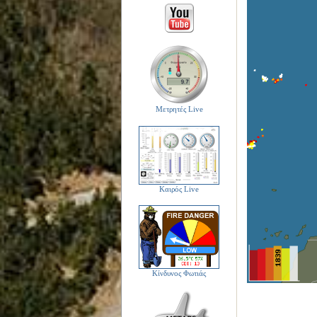
Μετρητές Live
Καιρός Live
Κίνδυνος Φωτιάς