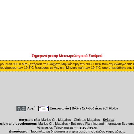
Σημερινά ρεκόρ Μετεωρολογικού Σταθμού
ρου των 903.0 hPa ξεπέρασε τη Ελάχιστη Μηνιαία τιμή των 903.7 hPa που σημειώθηκε στις 
είου Δρόσου των 19.8°C ξεπέρασε τη Μέγιστη Μηνιαία τιμή των 19.4°C που σημειώθηκε στις 0
Αρχή
|
Επικοινωνία
|
Βάλτε Σελιδοδείκτη
(CTRL-D)
Διαχειριστής:
Marios Ch. Magalios - Christos Magalios -
Sv1paa
.
esign and development:
Marios Ch. Magalios - Business Planning and Information System
Athanasios Tsioukanaras -
meteothes.gr
Δικαιώματα:
Παρακαλώ μη δημοσιεύετε περιεχόμενα της σελίδας χωρίς άδεια...