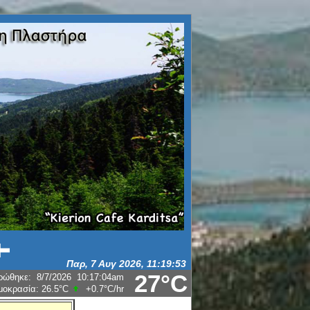
27°C
ρώθηκε
:
8/7/2026
10:17:04am
μοκρασία:
26.5°C
+0.7°C
/hr