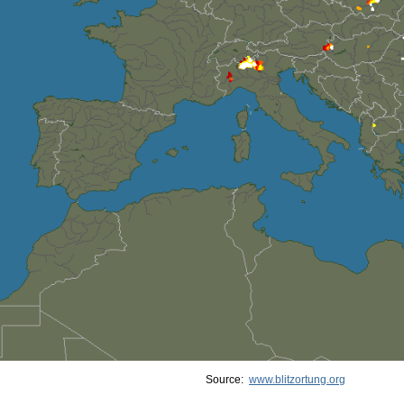
Source:
www.blitzortung.org