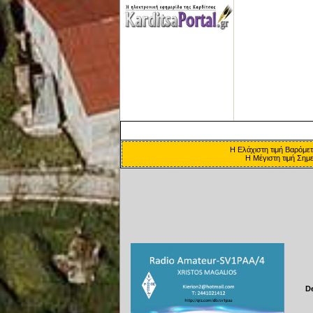
Η Ελάχιστη τιμή Βαρόμετ
Η Μέγιστη τιμή Σημ
D