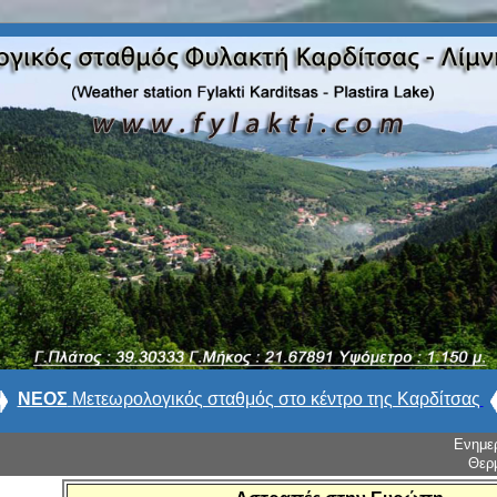
ΝΕΟΣ
Μετεωρολογικός σταθμός στο κέντρο της Καρδίτσας
Ενημε
Θερ