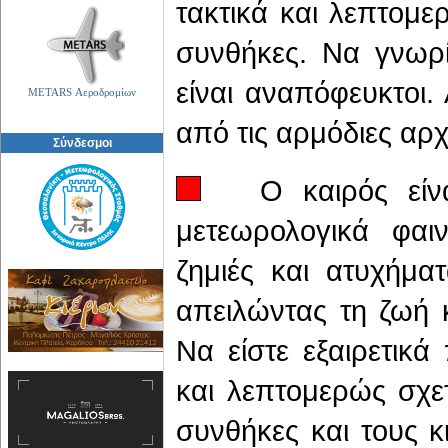
τακτικά και λεπτομε
συνθήκες. Να γνωρί
είναι αναπόφευκτοι.
METARS Αεροδρομίων
από τις αρμόδιες αρχ
Σύνδεσμοι
Ο καιρός είναι 
μετεωρολογικά φαι
ζημιές και ατυχήμα
απειλώντας τη ζωή κ
Να είστε εξαιρετικά
και λεπτομερώς σχετ
συνθήκες και τους κι