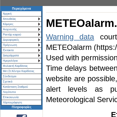
Περιεχόμενα
Αρχική
METEOalarm
Απευθείας
Κάμερες
Ανιχνευτής
Warning data
court
Ραντάρ καιρού
Δορυφορικές
METEOalarm (https:/
Πρόγνωση
Έκτακτα
Used with permission
Διαγράμματα
Ημερολόγιο
Time delays between
Φυλακτή Καρδίτσας
Μετ.Στ.Κέντρο Καρδίτσας
website are possible,
Σύνδεσμοι
Σχετικά
alert levels as pu
Κατάσταση Σταθμού
Λογότυπα
Meteorological Serv
Επικοινωνία
Χάρτoγράφηση
Πληροφορίες
E