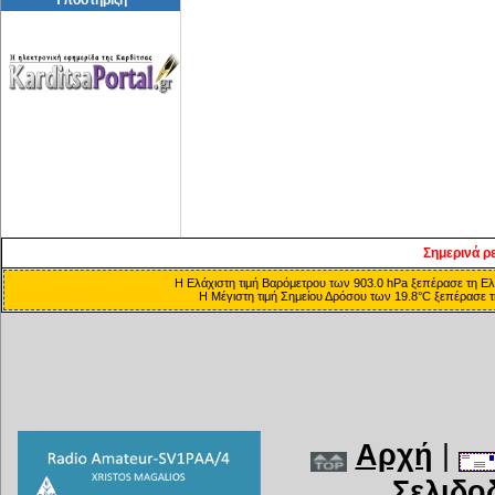
Σημερινά ρ
Η Ελάχιστη τιμή Βαρόμετρου των 903.0 hPa ξεπέρασε τη Ελά
Η Μέγιστη τιμή Σημείου Δρόσου των 19.8°C ξεπέρασε τη
Αρχή
|
Σελιδο