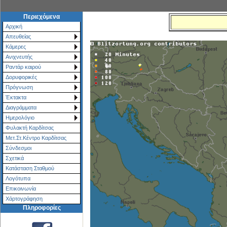
Περιεχόμενα
Αρχική
Απευθείας
Κάμερες
Ανιχνευτής
Ραντάρ καιρού
Δορυφορικές
Πρόγνωση
Έκτακτα
Διαγράμματα
Ημερολόγιο
Φυλακτή Καρδίτσας
Μετ.Στ.Κέντρο Καρδίτσας
Σύνδεσμοι
Σχετικά
Κατάσταση Σταθμού
Λογότυπα
Επικοινωνία
Χάρτoγράφηση
Πληροφορίες