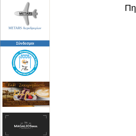
Πη
METARS Αεροδρομίων
Σύνδεσμοι