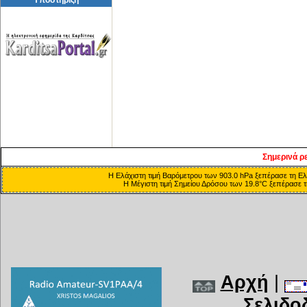
Σημερινά ρ
Η Ελάχιστη τιμή Βαρόμετρου των 903.0 hPa ξεπέρασε τη Ελά
Η Μέγιστη τιμή Σημείου Δρόσου των 19.8°C ξεπέρασε τη
Αρχή
|
Σελιδο