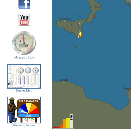
Μετρητές Live
Καιρός Live
Κίνδυνος Φωτιάς