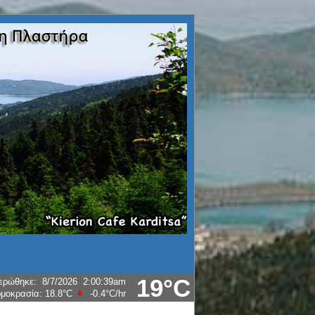
19°C
ερώθηκε
:
8/7/2026
2:00:39am
μοκρασία:
18.8°C
-0.4°C
/hr