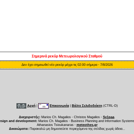
Σημερινά ρεκόρ Μετεωρολογικού Σταθμού
Δεν έχει σημειωθεί νέο ρεκόρ μέχρι τις 02:00 σήμερα - 7/8/2026
Αρχή
|
Επικοινωνία
|
Βάλτε Σελιδοδείκτη
(CTRL-D)
Διαχειριστής:
Marios Ch. Magalios - Christos Magalios -
Sv1paa
.
esign and development:
Marios Ch. Magalios - Business Planning and Information System
Athanasios Tsioukanaras -
meteothes.gr
Δικαιώματα:
Παρακαλώ μη δημοσιεύετε περιεχόμενα της σελίδας χωρίς άδεια...