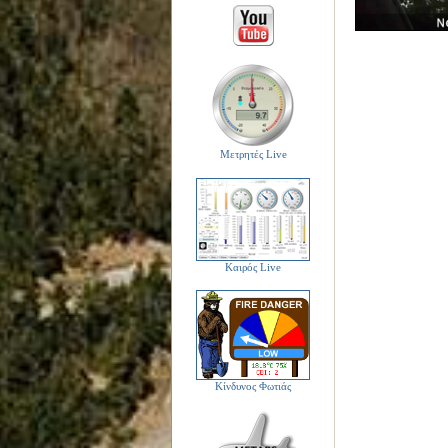
Μετρητές Live
Καιρός Live
Κίνδυνος Φωτιάς