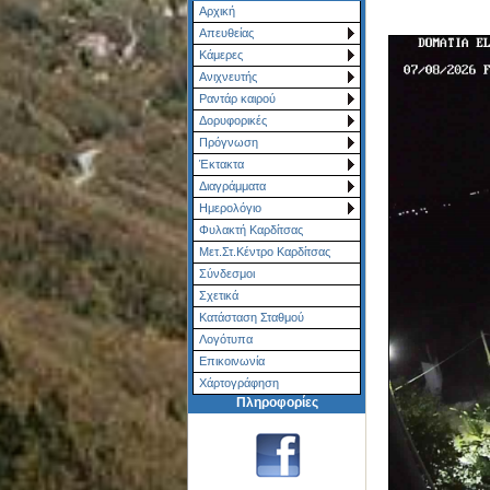
Αρχική
Απευθείας
Κάμερες
Ανιχνευτής
Ραντάρ καιρού
Δορυφορικές
Πρόγνωση
Έκτακτα
Διαγράμματα
Ημερολόγιο
Φυλακτή Καρδίτσας
Μετ.Στ.Κέντρο Καρδίτσας
Σύνδεσμοι
Σχετικά
Κατάσταση Σταθμού
Λογότυπα
Επικοινωνία
Χάρτoγράφηση
Πληροφορίες