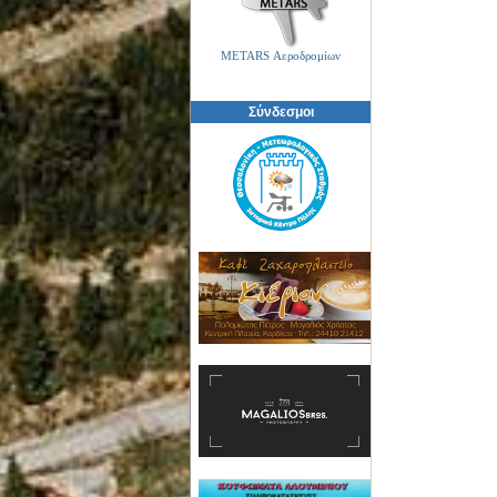
METARS Αεροδρομίων
Σύνδεσμοι