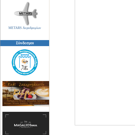
METARS Αεροδρομίων
Σύνδεσμοι