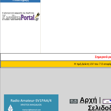
Σημερινά ρ
Η τιμή Δείκτη UV του 7.0 ισοφ
Αρχή
|
Σελιδο