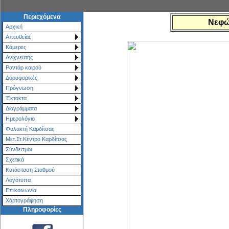
Περιεχόμενα
Νεφώ
Αρχική
Απευθείας
Κάμερες
Ανιχνευτής
Ραντάρ καιρού
Δορυφορικές
Πρόγνωση
Έκτακτα
Διαγράμματα
Ημερολόγιο
Φυλακτή Καρδίτσας
Μετ.Στ.Κέντρο Καρδίτσας
Σύνδεσμοι
Σχετικά
Κατάσταση Σταθμού
Λογότυπα
Επικοινωνία
Χάρτoγράφηση
Πληροφορίες