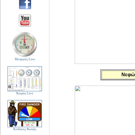
Μετρητές Live
Νεφώσ
Καιρός Live
Κίνδυνος Φωτιάς